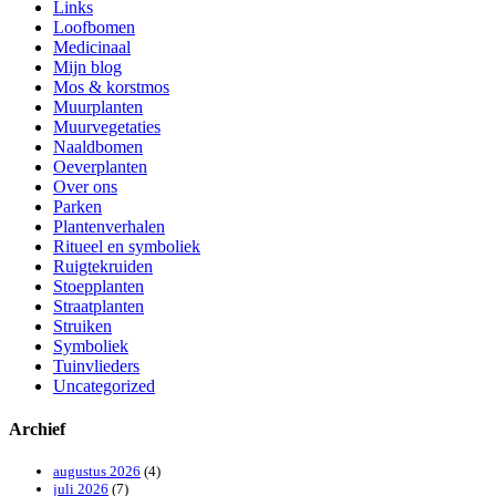
Links
Loofbomen
Medicinaal
Mijn blog
Mos & korstmos
Muurplanten
Muurvegetaties
Naaldbomen
Oeverplanten
Over ons
Parken
Plantenverhalen
Ritueel en symboliek
Ruigtekruiden
Stoepplanten
Straatplanten
Struiken
Symboliek
Tuinvlieders
Uncategorized
Archief
augustus 2026
(4)
juli 2026
(7)