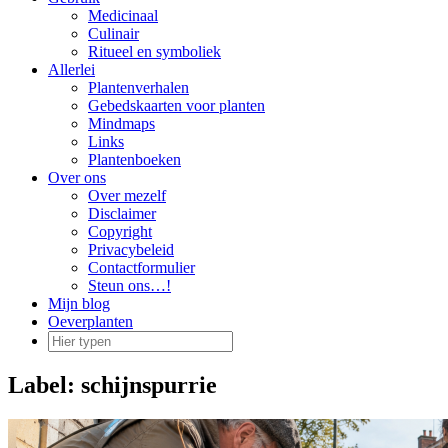
Medicinaal
Culinair
Ritueel en symboliek
Allerlei
Plantenverhalen
Gebedskaarten voor planten
Mindmaps
Links
Plantenboeken
Over ons
Over mezelf
Disclaimer
Copyright
Privacybeleid
Contactformulier
Steun ons…!
Mijn blog
Oeverplanten
Label:
schijnspurrie