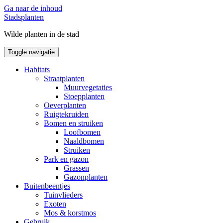
Ga naar de inhoud
Stadsplanten
Wilde planten in de stad
Toggle navigatie
Habitats
Straatplanten
Muurvegetaties
Stoepplanten
Oeverplanten
Ruigtekruiden
Bomen en struiken
Loofbomen
Naaldbomen
Struiken
Park en gazon
Grassen
Gazonplanten
Buitenbeentjes
Tuinvlieders
Exoten
Mos & korstmos
Gebruik