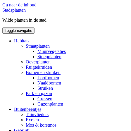
Ga naar de inhoud
Stadsplanten
Wilde planten in de stad
Toggle navigatie
Habitats
Straatplanten
Muurvegetaties
Stoepplanten
Oeverplanten
Ruigtekruiden
Bomen en struiken
Loofbomen
Naaldbomen
Struiken
Park en gazon
Grassen
Gazonplanten
Buitenbeentjes
Tuinvlieders
Exoten
Mos & korstmos
Gebruik