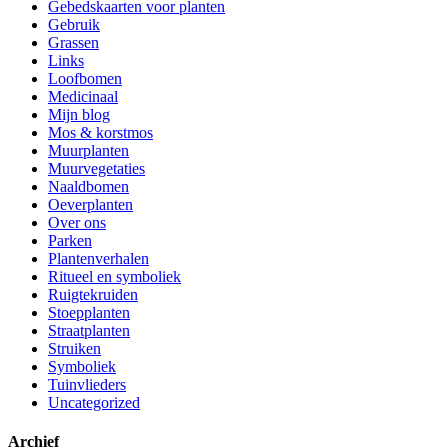
Gebedskaarten voor planten
Gebruik
Grassen
Links
Loofbomen
Medicinaal
Mijn blog
Mos & korstmos
Muurplanten
Muurvegetaties
Naaldbomen
Oeverplanten
Over ons
Parken
Plantenverhalen
Ritueel en symboliek
Ruigtekruiden
Stoepplanten
Straatplanten
Struiken
Symboliek
Tuinvlieders
Uncategorized
Archief