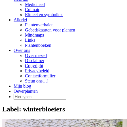
Medicinaal
Culinair
Ritueel en symboliek
Allerlei
Plantenverhalen
Gebedskaarten voor planten
Mindmaps
Links
Plantenboeken
Over ons
Over mezelf
Disclaimer
Copyright
Privacybeleid
Contactformulier
Steun ons…!
Mijn blog
Oeverplanten
Label:
winterbloeiers