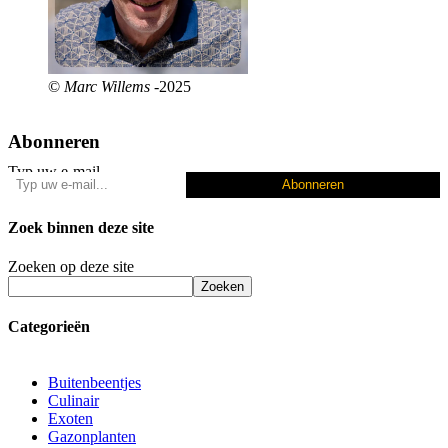
©
Marc Willems
-2025
Abonneren
Typ uw e-mail...
Abonneren
Zoek binnen deze site
Zoeken op deze site
Zoeken
Categorieën
Buitenbeentjes
Culinair
Exoten
Gazonplanten