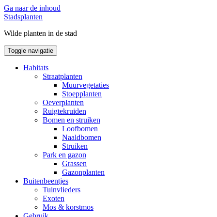
Ga naar de inhoud
Stadsplanten
Wilde planten in de stad
Toggle navigatie
Habitats
Straatplanten
Muurvegetaties
Stoepplanten
Oeverplanten
Ruigtekruiden
Bomen en struiken
Loofbomen
Naaldbomen
Struiken
Park en gazon
Grassen
Gazonplanten
Buitenbeentjes
Tuinvlieders
Exoten
Mos & korstmos
Gebruik