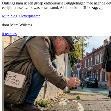
Onlangs nam ik een groep enthousiaste Bruggelingen mee naar de oev
eerlijk mensen… ik was beschaamd. Al dat onkruid!!! Ik zag:
…
Mijn blog
,
Oeverplanten
-
door
Marc Willems
-
0 reacties