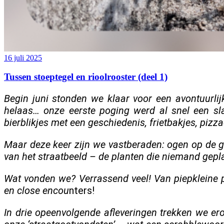
16 juli 2025
Tussen stoeptegel en rioolrooster (deel 1)
Begin juni stonden we klaar voor een avontuurlij
helaas… onze eerste poging werd al snel een sla
bierblikjes met een geschiedenis, frietbakjes, pizz
Maar deze keer zijn we vastberaden: ogen op de gr
van het straatbeeld – de planten die niemand gepla
Wat vonden we? Verrassend veel! Van piepkleine 
en close encou
nters!
In drie opeenvolgende afleveringen trekken we ero