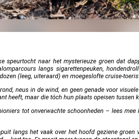
ke speurtocht naar het mysterieuze groen dat dapp
lomparcours langs sigarettenpeuken, hondendrollen
adozen (leeg, uiteraard) en moegeslofte cruise-toeris
ond, neus in de wind, en geen genade voor visuele
nt heeft, maar die tóch hun plaats opeisen tussen k
pioniers tot onverwachte schoonheden – lees mee i
puit langs het vaak over het hoofd geziene groen v