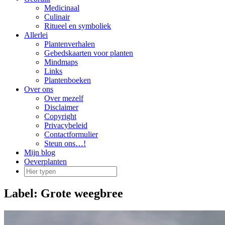
Medicinaal
Culinair
Ritueel en symboliek
Allerlei
Plantenverhalen
Gebedskaarten voor planten
Mindmaps
Links
Plantenboeken
Over ons
Over mezelf
Disclaimer
Copyright
Privacybeleid
Contactformulier
Steun ons…!
Mijn blog
Oeverplanten
Label:
Grote weegbree